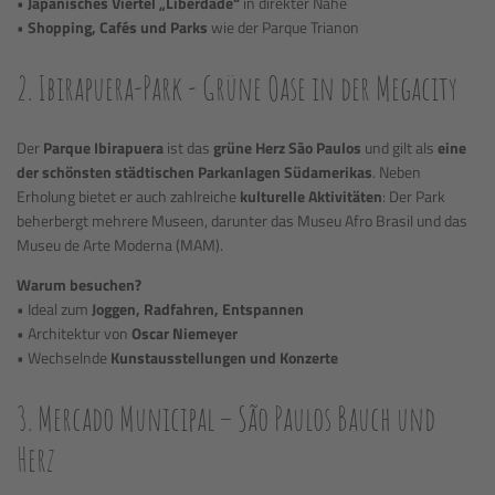
•
Japanisches Viertel „Liberdade“
in direkter Nähe
•
Shopping, Cafés und Parks
wie der Parque Trianon
2. Ibirapuera-Park - Grüne Oase in der Megacity
Der
Parque Ibirapuera
ist das
grüne Herz São Paulos
und gilt als
eine
der schönsten städtischen Parkanlagen Südamerikas
. Neben
Erholung bietet er auch zahlreiche
kulturelle Aktivitäten
: Der Park
beherbergt mehrere Museen, darunter das Museu Afro Brasil und das
Museu de Arte Moderna (MAM).
Warum besuchen?
• Ideal zum
Joggen, Radfahren, Entspannen
• Architektur von
Oscar Niemeyer
• Wechselnde
Kunstausstellungen und Konzerte
3. Mercado Municipal – São Paulos Bauch und
Herz