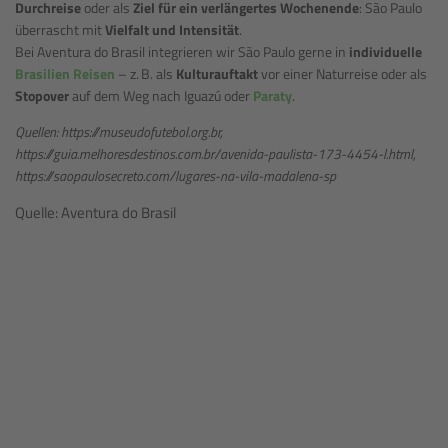
Durchreise
oder als
Ziel für ein verlängertes Wochenende
: São Paulo
überrascht mit
Vielfalt und Intensität
.
Bei Aventura do Brasil integrieren wir São Paulo gerne in
individuelle
Brasilien Reisen
– z. B. als
Kulturauftakt
vor einer Naturreise oder als
Stopover
auf dem Weg nach Iguazú oder
Paraty
.
Quellen: https://museudofutebol.org.br,
https://guia.melhoresdestinos.com.br/avenida-paulista-173-4454-l.html,
https://saopaulosecreto.com/lugares-na-vila-madalena-sp
Quelle: Aventura do Brasil