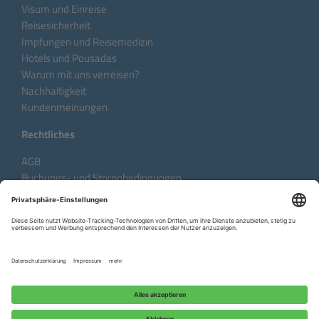
Visum und Einreise
Reisesicherheit
Impfungen und Reisemedizin
Hotels und Pousadas
Warum mit uns verreisen?
Nachhaltigkeit
Kundenmeinungen
Rechtliches
AGB
Buchungs- und Stornobedingungen
Datenschutzhinweise
Impressum
Sprache:
DE
EN
FR
Copyright © 2026 Aventura do Brasil