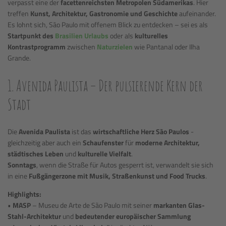
verpasst eine der
facettenreichsten Metropolen Südamerikas
. Hier
treffen
Kunst, Architektur, Gastronomie und Geschichte
aufeinander.
Es lohnt sich, São Paulo mit offenem Blick zu entdecken – sei es als
Startpunkt des
Brasilien Urlaubs
oder als
kulturelles
Kontrastprogramm
zwischen
Naturzielen
wie Pantanal oder Ilha
Grande.
1. Avenida Paulista – Der pulsierende Kern der
Stadt
Die
Avenida Paulista
ist das
wirtschaftliche Herz São Paulos
-
gleichzeitig aber auch ein
Schaufenster
für
moderne Architektur,
städtisches Leben
und
kulturelle Vielfalt
.
Sonntags
, wenn die Straße für Autos gesperrt ist, verwandelt sie sich
in eine
Fußgängerzone mit Musik, Straßenkunst und Food Trucks
.
Highlights:
•
MASP
– Museu de Arte de São Paulo mit seiner
markanten Glas-
Stahl-Architektur
und
bedeutender europäischer Sammlung