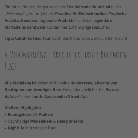
Ein Muss für alle, die gerne essen: Der
Mercado Municipal
(auch
„
Mercadão
“ genannt) ist ein
Paradies für Feinschmecker
.
Tropische
Früchte, Gewürze, regionale Produkte
- und das
legendäre
Mortadella-Sandwich
warten hier auf hungrige Besucher.
Tipp:
Geführte Food Tour
durch das historische Zentrum lohnt sich!
4. Vila Madalena – Kreativität trifft Bohemien-
Flair
Vila Madalena
ist bekannt für seine
Kunstszene, alternativen
Boutiquen und trendigen Bars
. Besonders beliebt: die „
Beco do
Batman
“ - eine
bunte Gasse voller Street-Art
.
Weitere Highlights:
•
Kunstgalerien
&
Ateliers
• Nachhaltige
Modelabels
&
Designmärkte
•
Nightlife
in trendigen Bars