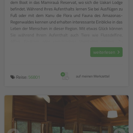
dem Boot in das Mamirauá Reservat, wo sich die Uakari Lodge
befindet. Während Ihres Aufenthalts lernen Sie bei Ausflügen zu
Fuß oder mit dem Kanu die Flora und Fauna des Amazonas-
Regenwaldes kennen und erhalten interessante Einblicke in das
Leben der Menschen in dieser Region. Mit etwas Glück können
Sie während Ihrem Aufenthalt auch Tiere wie Flussdelfine,
Affen, Faultiere oder verschiedene Vogelarten sichten. Zu
besonderen Daten sind sogar spezielle Jaguar Safaris möglich.
weiterlesen
+
Reise:
56801
auf meinen Merkzettel