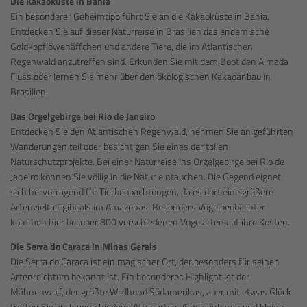
Die Kakaoküste in Bahia
Ein besonderer Geheimtipp führt Sie an die Kakaoküste in Bahia.
Entdecken Sie auf dieser Naturreise in Brasilien das endemische
Goldkopflöwenäffchen und andere Tiere, die im Atlantischen
Regenwald anzutreffen sind. Erkunden Sie mit dem Boot den Almada
Fluss oder lernen Sie mehr über den ökologischen Kakaoanbau in
Brasilien.
Das Orgelgebirge bei Rio de Janeiro
Entdecken Sie den Atlantischen Regenwald, nehmen Sie an geführten
Wanderungen teil oder besichtigen Sie eines der tollen
Naturschutzprojekte. Bei einer Naturreise ins Orgelgebirge bei Rio de
Janeiro können Sie völlig in die Natur eintauchen. Die Gegend eignet
sich hervorragend für Tierbeobachtungen, da es dort eine größere
Artenvielfalt gibt als im Amazonas. Besonders Vogelbeobachter
kommen hier bei über 800 verschiedenen Vogelarten auf ihre Kosten.
Die Serra do Caraca in Minas Gerais
Die Serra do Caraca ist ein magischer Ort, der besonders für seinen
Artenreichtum bekannt ist. Ein besonderes Highlight ist der
Mähnenwolf, der größte Wildhund Südamerikas, aber mit etwas Glück
treffen Sie auch verschiedene Affenarten, Ameisenbären und kleine