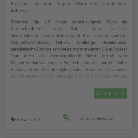
Brasilien | Salvador, Chapada Diamantina, Dendeküste,
Imbassai
Erkunden Sie auf dieser entschleunigten Reise die
Naturschönheiten von Bahia, dem vielleicht
abwechslungsreichsten Bundesstaat Brasiliens. Wasserfälle,
Naturschwimmbäder, Höhlen, Tafelberge, Urwaldflüsse,
paradiesische Strände und vieles mehr erwarten Sie auf dieser
Tour durch die atemberaubende Natur fernab vom
Massentourismus. Lassen Sie sich von der bunten Kultur
Bahias und der Warmherzigkeit seiner Bewohner faszinieren
und entdecken Sie die vielfältige Tier- und Pflanzenwelt des
Atlantischen Regenwaldes.
weiterlesen
+
Reise:
42629
auf meinen Merkzettel