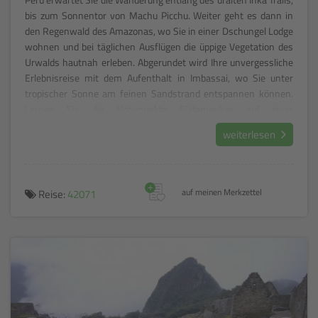
bis zum Sonnentor von Machu Picchu. Weiter geht es dann in
den Regenwald des Amazonas, wo Sie in einer Dschungel Lodge
wohnen und bei täglichen Ausflügen die üppige Vegetation des
Urwalds hautnah erleben. Abgerundet wird Ihre unvergessliche
Erlebnisreise mit dem Aufenthalt in Imbassai, wo Sie unter
tropischer Sonne am feinen Sandstrand entspannen können.
Lernen Sie die Höhepunkte Südamerikas auf einer
wunderschönen Rundreise kennen!
weiterlesen
+
Reise:
42071
auf meinen Merkzettel