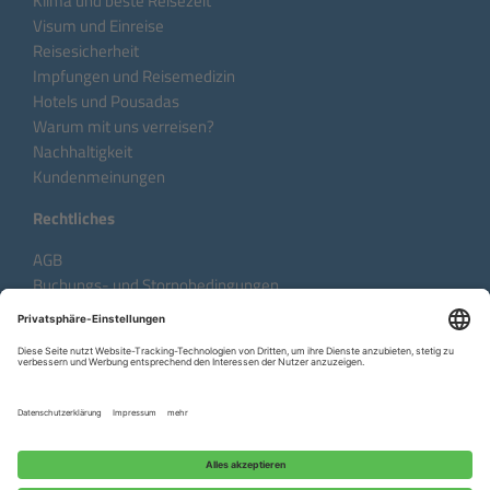
Klima und beste Reisezeit
Visum und Einreise
Reisesicherheit
Impfungen und Reisemedizin
Hotels und Pousadas
Warum mit uns verreisen?
Nachhaltigkeit
Kundenmeinungen
Rechtliches
AGB
Buchungs- und Stornobedingungen
Datenschutzhinweise
Impressum
Sprache:
DE
EN
FR
Copyright © 2026 Aventura do Brasil