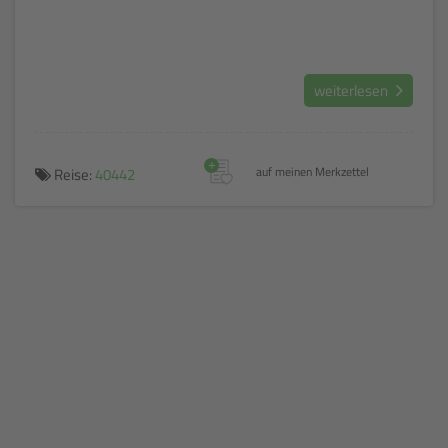
weiterlesen
+
Reise:
40442
auf meinen Merkzettel