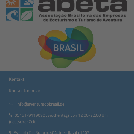
Kontakt
Kontaktformular
05151-9119090 , wochentags von 12:00-22:00 Uhr
(deutscher Zeit)
Avenida Rio Branco, 404, torre II, sala 1203