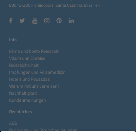
88015-200 Florianopolis, Santa Catarina, Brasilien
Info
Klima und beste Reisezeit
Visum und Einreise
Reisesicherheit
Impfungen und Reisemedizin
Hotels und Pousadas
Warum mit uns verreisen?
Nachhaltigkeit
Kundenmeinungen
Rechtliches
AGB
Buchungs- und Stornobedingungen