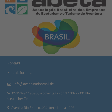
Kontakt
Kontaktformular
05151-9119090 , wochentags von 12:00-22:00 Uhr
(deutscher Zeit)
Avenida Rio Branco, 404, torre II, sala 1203