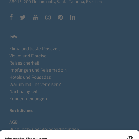
88015-200 Florianopolis, Santa Catarina, Brasilien
Info
Klima und beste Reisezeit
Visum und Einreise
Reisesicherheit
Impfungen und Reisemedizin
Hotels und Pousadas
Warum mit uns verreisen?
Nachhaltigkeit
Kundenmeinungen
Rechtliches
AGB
Buchungs- und Stornobedingungen
Datenschutzhinweise