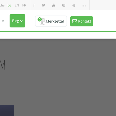
che:
DE
EN
FR
0
s
Blog
Merkzettel
Kontakt
um