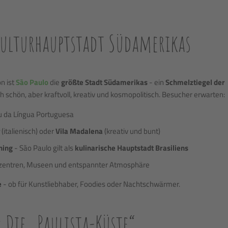
 Kulturhauptstadt Südamerikas
n ist
São Paulo
die
größte Stadt Südamerikas
- ein
Schmelztiegel der
isch schön, aber kraftvoll, kreativ und kosmopolitisch. Besucher erwarten:
 da Língua Portuguesa
a
(italienisch) oder
Vila Madalena
(kreativ und bunt)
ining
- São Paulo gilt als
kulinarische Hauptstadt Brasiliens
rzentren, Museen und entspannter Atmosphäre
e
- ob für Kunstliebhaber, Foodies oder Nachtschwärmer.
 Die „Paulista-Küste“