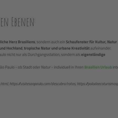
llen Ebenen
liche Herz Brasiliens
, sondern auch ein
Schaufenster für Kultur, Natur
und Hochland
,
tropische Natur und urbane Kreativität
aufeinander.
ulo nicht nur als Durchgangsstation, sondern als
eigenständige
ão Paulo - ob Stadt oder Natur - individuell in Ihren
Brasilien Urlaub
int
p.html, https://visitesaopaulo.com/descubra/rotas, https://polodeecoturismo