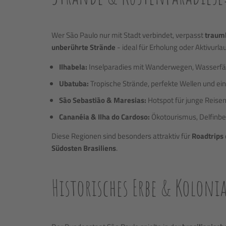
Wer São Paulo nur mit Stadt verbindet, verpasst
traum
unberührte Strände
- ideal für Erholung oder Aktivurlau
Ilhabela:
Inselparadies mit Wanderwegen, Wasserfäl
Ubatuba:
Tropische Strände, perfekte Wellen und ei
São Sebastião & Maresias:
Hotspot für junge Reisen
Cananéia & Ilha do Cardoso:
Ökotourismus, Delfinb
Diese Regionen sind besonders attraktiv für
Roadtrips
Südosten Brasiliens
.
Historisches Erbe & Koloni