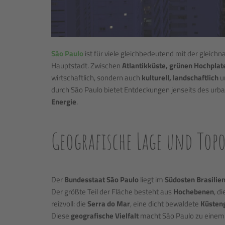
São Paulo
ist für viele gleichbedeutend mit der gleic
Hauptstadt. Zwischen
Atlantikküste, grünen Hochplat
wirtschaftlich, sondern auch
kulturell, landschaftlich
u
durch São Paulo bietet Entdeckungen jenseits des ur
Energie
.
Geografische Lage und Topo
Der
Bundesstaat São Paulo
liegt im
Südosten Brasilie
Der größte Teil der Fläche besteht aus
Hochebenen
, d
reizvoll: die
Serra do Mar
, eine dicht bewaldete
Küsten
Diese
geografische Vielfalt
macht São Paulo zu einem id