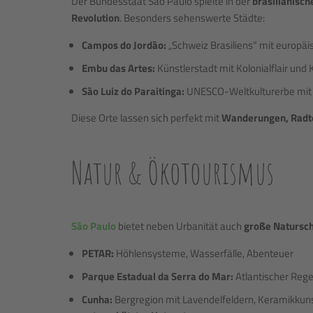
Der Bundesstaat São Paulo spielte in der
brasilianisc
Revolution
. Besonders sehenswerte Städte:
Campos do Jordão:
„Schweiz Brasiliens“ mit europä
Embu das Artes:
Künstlerstadt mit Kolonialflair un
São Luiz do Paraitinga:
UNESCO-Weltkulturerbe mit 
Diese Orte lassen sich perfekt mit
Wanderungen, Rad
Natur & Ökotourismus
São Paulo
bietet neben Urbanität auch
große Natursc
PETAR:
Höhlensysteme, Wasserfälle, Abenteuer
Parque Estadual da Serra do Mar:
Atlantischer Reg
Cunha:
Bergregion mit Lavendelfeldern, Keramikkun