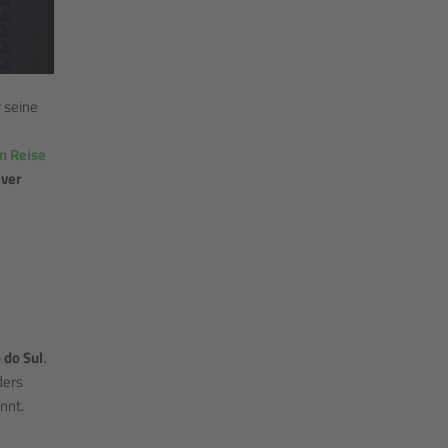
r seine
en Reise
iver
 do Sul
.
ders
nnt.