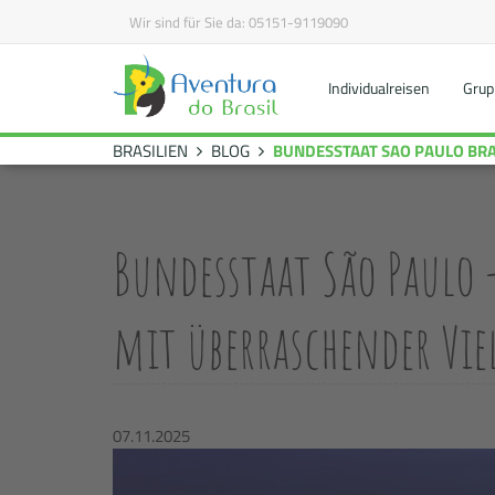
Wir sind für Sie da:
05151-9119090
Individualreisen
Grup
BRASILIEN
BLOG
BUNDESSTAAT SAO PAULO BRA
Bundesstaat São Paulo 
mit überraschender Vie
07.11.2025