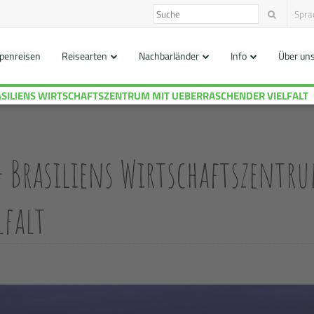
Spra
penreisen
Reisearten
Nachbarländer
Info
Über un
SILIENS WIRTSCHAFTSZENTRUM MIT UEBERRASCHENDER VIELFALT
- Brasiliens Wirtschaftszentr
lfalt