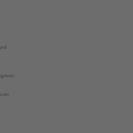
und
egrieren
sp.com