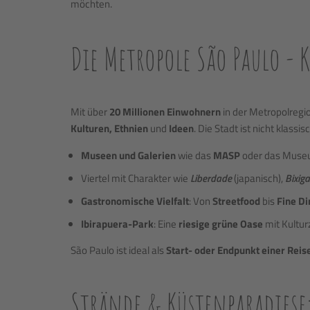
möchten.
Die Metropole São Paulo -
Mit über
20 Millionen Einwohnern
in der Metropolregio
Kulturen, Ethnien
und
Ideen
. Die Stadt ist nicht klass
Museen und Galerien
wie das
MASP
oder das Museu
Viertel mit Charakter wie
Liberdade
(japanisch),
Bixig
Gastronomische Vielfalt
: Von
Streetfood
bis
Fine D
Ibirapuera-Park
: Eine
riesige grüne Oase
mit Kultu
São Paulo ist ideal als
Start- oder Endpunkt einer Reis
Strände & Küstenparadiese: