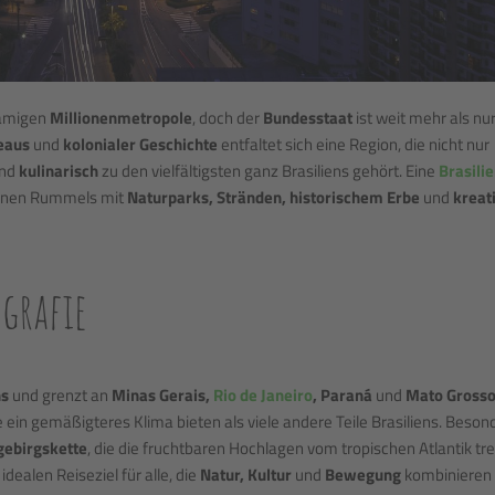
hnamigen
Millionenmetropole
, doch der
Bundesstaat
ist weit mehr als nu
eaus
und
kolonialer Geschichte
entfaltet sich eine Region, die nicht nur
nd
kulinarisch
zu den vielfältigsten ganz Brasiliens gehört. Eine
Brasili
banen Rummels mit
Naturparks, Stränden, historischem Erbe
und
kreat
grafie
ns
und grenzt an
Minas Gerais,
Rio de Janeiro
, Paraná
und
Mato Grosso
ie ein gemäßigteres Klima bieten als viele andere Teile Brasiliens. Beson
gebirgskette
, die die fruchtbaren Hochlagen vom tropischen Atlantik tre
ealen Reiseziel für alle, die
Natur, Kultur
und
Bewegung
kombinieren