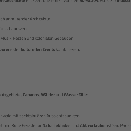
hen Geschichte
eine zentrale Rolle - von den
Bandeirantes
bis zur
industr
isch anmutender Architektur
d Kunsthandwerk
Musik, Festen und kolonialen Gebäuden
touren
oder
kulturellen Events
kombinieren.
hutzgebiete, Canyons, Wälder
und
Wasserfälle
:
enwald mit spektakulären Aussichtspunkten
st und Ruhe Gerade für
Naturliebhaber
und
Aktivurlauber
ist São Paulo