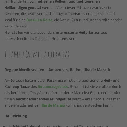
Jahrhunderten
von indigenen Völkern und traditionellen
Heilkundigen genutzt
werden. Viele dieser Pflanzen wachsen in
Gebieten, die heute von nachhaltigem Tourismus erschlossen sind –
ideal für eine
Brasilien Reise
, die Natur, Kultur und Wissen miteinander
verbinden soll.
Hier stellen wir drei besonders
interessante Heilpflanzen
aus
unterschiedlichen Regionen Brasiliens vor:
1. Jambu (Acmella oleracea)
Region: Nordbrasilien – Amazonas, Belém, Ilha de Marajó
Jambu
, auch bekannt als „
Parakresse
“, ist eine
traditionelle Heil- und
Küchenpflanze des
Amazonasgebiets
. Bekannt ist sie vor allem durch
das berühmte „
Tucupi
“ (eine fermentierte Manioksoße), in dem Jambu
für ein
leicht betäubendes Mundgefühl
sorgt – ein Erlebnis, das man
in Belém oder auf der
Ilha de Marajó
kulinarisch entdecken kann.
Heilwirkung
Leicht betäubend
, schmerzlindernd bei Zahnschmerzen