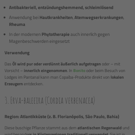
Antibakteriell, entzündungshemmend, schleimlösend
Anwendung bei
Hautkrankheiten
,
Atemwegserkrankungen
,
Rheuma
In der modernen
Phytotherapie
auch innerlich gegen
Magenbeschwerden eingesetzt
Verwendung
Das
Öl wird pur oder verdünnt äußerlich aufgetragen
oder – mit
Vorsicht –
innerlich eingenommen
. In
Bonito
oder beim Besuch von
Lodges im Pantanal kann man Copaíba-Produkte direkt von
lokalen
Erzeugern
entdecken.
3. Erva-baleeira (Cordia verbenacea)
Region: Atlantikküste (z. B. Florianópolis, São Paulo, Bahia)
Diese buschige Pflanze stammt aus dem
atlantischen Regenwald
und
wird besonde
rs in Küstenregionen traditionell verwendet
. Sie ist in