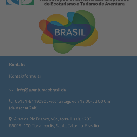
Kontakt
Kontaktformular
05151-9119090 , wochentags von 12:00-22:00 Uhr
(deutscher Zeit)
Avenida Rio Branco, 404, torre II, sala 1203
88015-200 Florianopolis, Santa Catarina, Brasilien