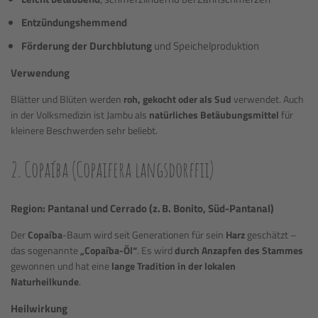
Entzündungshemmend
Förderung der Durchblutung
und Speichelproduktion
Verwendung
Blätter und Blüten werden
roh, gekocht oder als Sud
verwendet. Auch
in der Volksmedizin ist Jambu als
natürliches Betäubungsmittel
für
kleinere Beschwerden sehr beliebt.
2. Copaíba (Copaifera langsdorffii)
Region: Pantanal und Cerrado (z. B. Bonito, Süd-Pantanal)
Der
Copaíba
-Baum wird seit Generationen für sein
Harz
geschätzt –
das sogenannte
„Copaíba-Öl“
. Es wird
durch Anzapfen des Stammes
gewonnen und hat eine
lange Tradition in der lokalen
Naturheilkunde
.
Heilwirkung