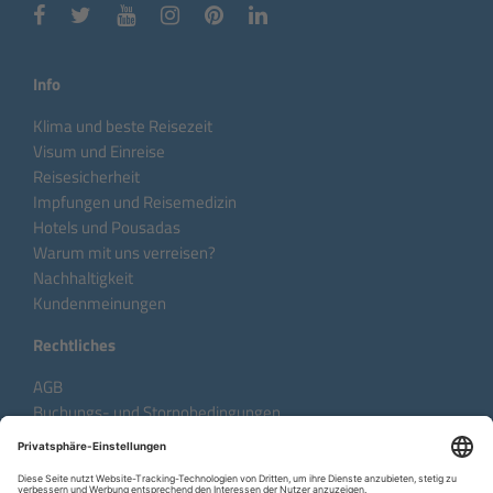
Info
Klima und beste Reisezeit
Visum und Einreise
Reisesicherheit
Impfungen und Reisemedizin
Hotels und Pousadas
Warum mit uns verreisen?
Nachhaltigkeit
Kundenmeinungen
Rechtliches
AGB
Buchungs- und Stornobedingungen
Datenschutzhinweise
Impressum