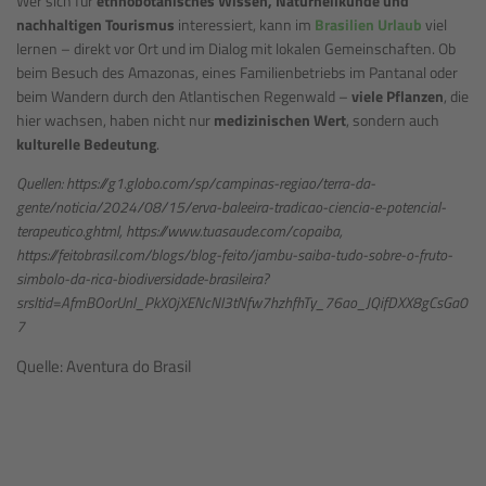
Wer sich für
ethnobotanisches Wissen, Naturheilkunde und
nachhaltigen Tourismus
interessiert, kann im
Brasilien Urlaub
viel
lernen – direkt vor Ort und im Dialog mit lokalen Gemeinschaften. Ob
beim Besuch des Amazonas, eines Familienbetriebs im Pantanal oder
beim Wandern durch den Atlantischen Regenwald –
viele Pflanzen
, die
hier wachsen, haben nicht nur
medizinischen Wert
, sondern auch
kulturelle Bedeutung
.
Quellen: https://g1.globo.com/sp/campinas-regiao/terra-da-
gente/noticia/2024/08/15/erva-baleeira-tradicao-ciencia-e-potencial-
terapeutico.ghtml, https://www.tuasaude.com/copaiba,
https://feitobrasil.com/blogs/blog-feito/jambu-saiba-tudo-sobre-o-fruto-
simbolo-da-rica-biodiversidade-brasileira?
srsltid=AfmBOorUnl_PkX0jXENcNI3tNfw7hzhfhTy_76ao_JQifDXX8gCsGa0
7
Quelle: Aventura do Brasil