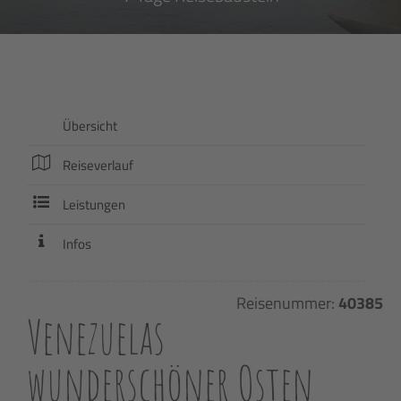
Übersicht
Reiseverlauf
Leistungen
Infos
Reisenummer:
40385
Venezuelas
wunderschöner Osten