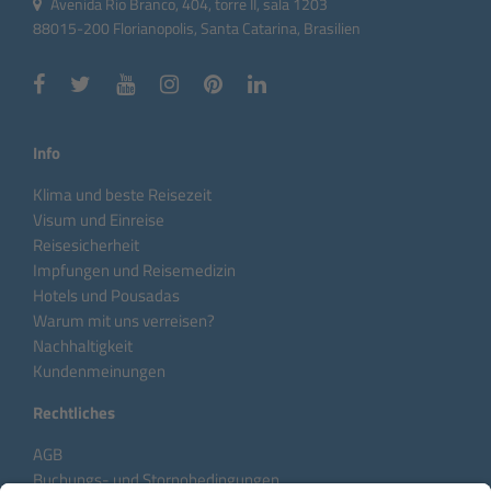
Avenida Rio Branco, 404, torre II, sala 1203
88015-200 Florianopolis, Santa Catarina, Brasilien
Info
Klima und beste Reisezeit
Visum und Einreise
Reisesicherheit
Impfungen und Reisemedizin
Hotels und Pousadas
Warum mit uns verreisen?
Nachhaltigkeit
Kundenmeinungen
Rechtliches
AGB
Buchungs- und Stornobedingungen