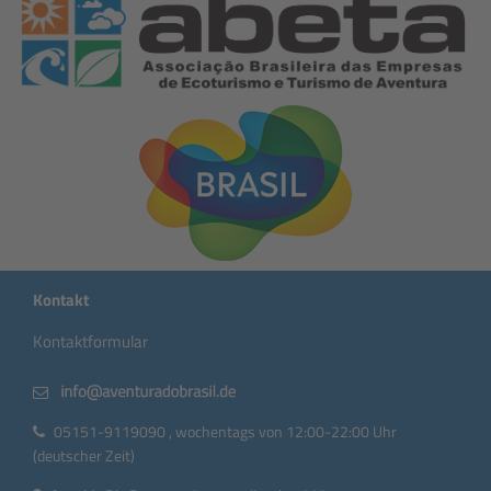
Kontakt
Kontaktformular
05151-9119090 , wochentags von 12:00-22:00 Uhr
(deutscher Zeit)