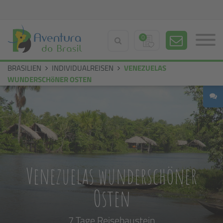
0
BRASILIEN
INDIVIDUALREISEN
VENEZUELAS
WUNDERSCHöNER OSTEN
Venezuelas wunderschöner
Osten
7 Tage Reisebaustein