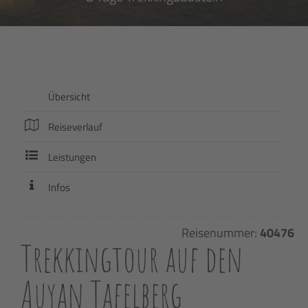
Übersicht
Reiseverlauf
Leistungen
Infos
Reisenummer:
40476
Trekkingtour auf den
Auyan Tafelberg