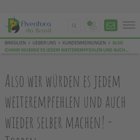
0
BRASILIEN
UEBER UNS
KUNDENMEINUNGEN
ALSO
ICHWIR WUERDE ES JEDEM WEITEREMPFEHLEN UND AUCH
WIEDER SELBER MACHEN UND HOFFENTLICH KANN ICH
SCHNELLSTMOEGLICH MAL WIEDER DORTHIN UND DANN AUCH
WIEDER UEBER EURE ORGANISATION TORBEN S
Also wir würden es jedem
weiterempfehlen und auch
wieder selber machen! -