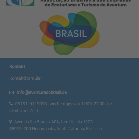
Kontakt
Kontaktformular
05151-9119090 , wochentags von 12:00-22:00 Uhr
(deutscher Zeit)
Avenida Rio Branco, 404, torre II, sala 1203
88015-200 Florianopolis, Santa Catarina, Brasilien