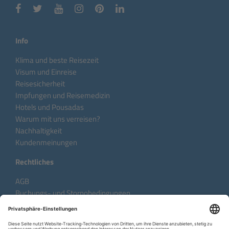
Info
Klima und beste Reisezeit
Visum und Einreise
Reisesicherheit
Impfungen und Reisemedizin
Hotels und Pousadas
Warum mit uns verreisen?
Nachhaltigkeit
Kundenmeinungen
Rechtliches
AGB
Buchungs- und Stornobedingungen
Datenschutzhinweise
Impressum