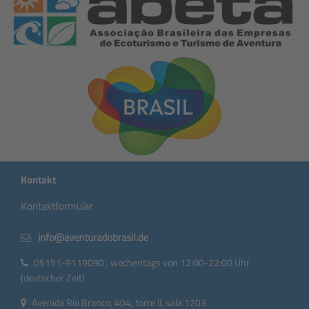
Kontakt
Kontaktformular
05151-9119090 , wochentags von 12:00-22:00 Uhr
(deutscher Zeit)
Avenida Rio Branco, 404, torre II, sala 1203