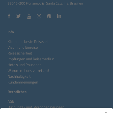
88015-200 Florianopolis, Santa Catarina, Brasilien
Info
Klima und beste Reisezeit
Visum und Einreise
Reisesicherheit
Impfungen und Reisemedizin
Hotels und Pousadas
Warum mit uns verreisen?
Nachhaltigkeit
Kundenmeinungen
Rechtliches
AGB
Buchungs- und Stornobedingungen
Datenschutzhinweise