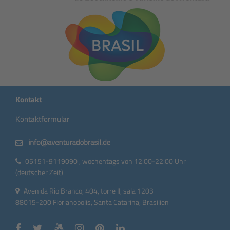
Kontakt
Kontaktformular
05151-9119090 , wochentags von 12:00-22:00 Uhr
(deutscher Zeit)
Avenida Rio Branco, 404, torre II, sala 1203
88015-200 Florianopolis, Santa Catarina, Brasilien