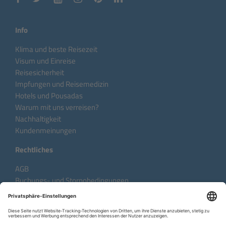
Info
Klima und beste Reisezeit
Visum und Einreise
Reisesicherheit
Impfungen und Reisemedizin
Hotels und Pousadas
Warum mit uns verreisen?
Nachhaltigkeit
Kundenmeinungen
Rechtliches
AGB
Buchungs- und Stornobedingungen
Datenschutzhinweise
Impressum