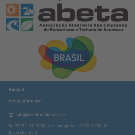
Kontakt
Kontaktformular
05151-9119090 , wochentags von 12:00-22:00 Uhr
(deutscher Zeit)