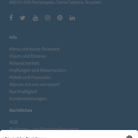
88015-200 Florianopolis, Santa Catarina, Brasilien
Info
Klima und beste Reisezeit
Visum und Einreise
Reisesicherheit
Impfungen und Reisemedizin
Hotels und Pousadas
Warum mit uns verreisen?
Nachhaltigkeit
Kundenmeinungen
Rechtliches
AGB
Buchungs- und Stornobedingungen
Datenschutzhinweise