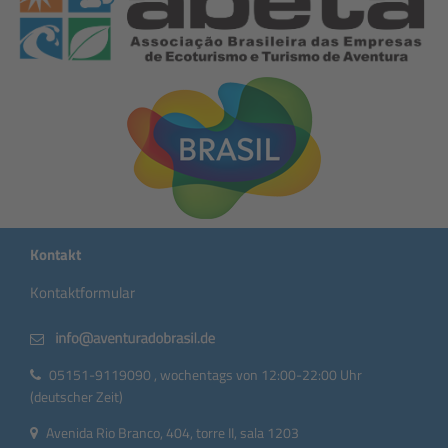
Kontakt
Kontaktformular
05151-9119090 , wochentags von 12:00-22:00 Uhr
(deutscher Zeit)
Avenida Rio Branco, 404, torre II, sala 1203