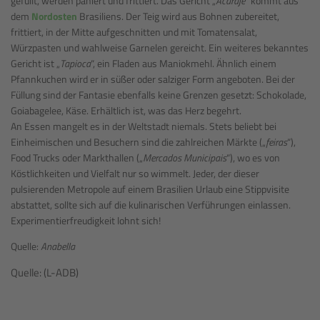
gefüllt, werden paniert und frittiert. Das Gericht „
Acaraje
“ kommt aus
dem
Nordosten
Brasiliens. Der Teig wird aus Bohnen zubereitet,
frittiert, in der Mitte aufgeschnitten und mit Tomatensalat,
Würzpasten und wahlweise Garnelen gereicht. Ein weiteres bekanntes
Gericht ist „
Tapioca
“, ein Fladen aus Maniokmehl. Ähnlich einem
Pfannkuchen wird er in süßer oder salziger Form angeboten. Bei der
Füllung sind der Fantasie ebenfalls keine Grenzen gesetzt: Schokolade,
Goiabagelee, Käse. Erhältlich ist, was das Herz begehrt.
An Essen mangelt es in der Weltstadt niemals. Stets beliebt bei
Einheimischen und Besuchern sind die zahlreichen Märkte („
feiras
“),
Food Trucks oder Markthallen („
Mercados Municipais
“), wo es von
Köstlichkeiten und Vielfalt nur so wimmelt. Jeder, der dieser
pulsierenden Metropole auf einem Brasilien Urlaub eine Stippvisite
abstattet, sollte sich auf die kulinarischen Verführungen einlassen.
Experimentierfreudigkeit lohnt sich!
Quelle:
Anabella
Quelle: (L-ADB)