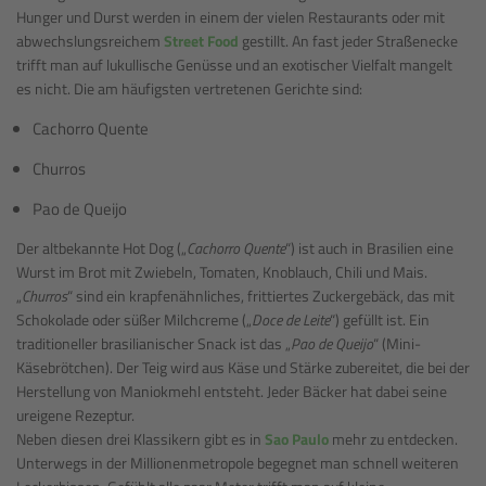
Hunger und Durst werden in einem der vielen Restaurants oder mit
abwechslungsreichem
Street Food
gestillt. An fast jeder Straßenecke
trifft man auf lukullische Genüsse und an exotischer Vielfalt mangelt
es nicht. Die am häufigsten vertretenen Gerichte sind:
Cachorro Quente
Churros
Pao de Queijo
Der altbekannte Hot Dog („
Cachorro Quente
“) ist auch in Brasilien eine
Wurst im Brot mit Zwiebeln, Tomaten, Knoblauch, Chili und Mais.
„
Churros
“ sind ein krapfenähnliches, frittiertes Zuckergebäck, das mit
Schokolade oder süßer Milchcreme („
Doce de Leite
“) gefüllt ist. Ein
traditioneller brasilianischer Snack ist das „
Pao de Queijo
“ (Mini-
Käsebrötchen). Der Teig wird aus Käse und Stärke zubereitet, die bei der
Herstellung von Maniokmehl entsteht. Jeder Bäcker hat dabei seine
ureigene Rezeptur.
Neben diesen drei Klassikern gibt es in
Sao Paulo
mehr zu entdecken.
Unterwegs in der Millionenmetropole begegnet man schnell weiteren