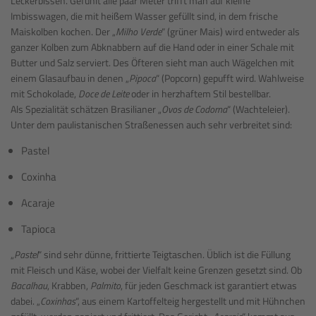
Leckerbissen. Gefühlt alle paar Meter trifft man auf kleine
Imbisswagen, die mit heißem Wasser gefüllt sind, in dem frische
Maiskolben kochen. Der „
Milho Verde
“ (grüner Mais) wird entweder als
ganzer Kolben zum Abknabbern auf die Hand oder in einer Schale mit
Butter und Salz serviert. Des Öfteren sieht man auch Wägelchen mit
einem Glasaufbau in denen „
Pipoca
“ (Popcorn) gepufft wird. Wahlweise
mit Schokolade,
Doce de Leite
oder in herzhaftem Stil bestellbar.
Als Spezialität schätzen Brasilianer „
Ovos de Codorna
“ (Wachteleier).
Unter dem paulistanischen Straßenessen auch sehr verbreitet sind:
Pastel
Coxinha
Acaraje
Tapioca
„
Pastel
“ sind sehr dünne, frittierte Teigtaschen. Üblich ist die Füllung
mit Fleisch und Käse, wobei der Vielfalt keine Grenzen gesetzt sind. Ob
Bacalhau
, Krabben,
Palmito
, für jeden Geschmack ist garantiert etwas
dabei. „
Coxinhas
“, aus einem Kartoffelteig hergestellt und mit Hühnchen