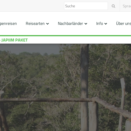
Spra
penreisen
Reisearten
Nachbarländer
Info
Über un
 JAPIIM PAKET