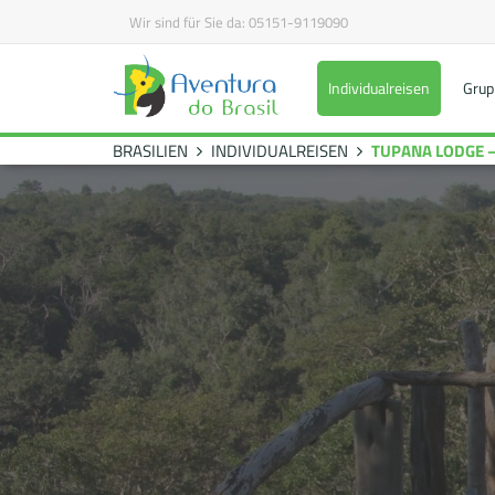
Wir sind für Sie da:
05151-9119090
Individualreisen
Grup
BRASILIEN
INDIVIDUALREISEN
TUPANA LODGE –