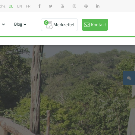
che:
DE
EN
FR
0
s
Blog
Merkzettel
Kontakt