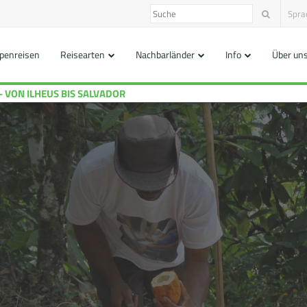
Spra
penreisen
Reisearten
Nachbarländer
Info
Über un
– VON ILHEUS BIS SALVADOR