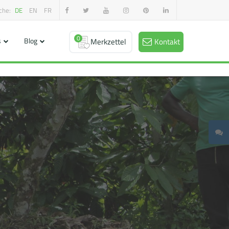
che:
DE
EN
FR
0
s
Blog
Merkzettel
Kontakt