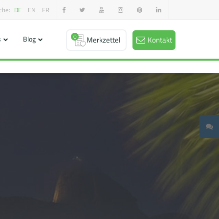
che:
DE
EN
FR
0
s
Blog
Merkzettel
Kontakt