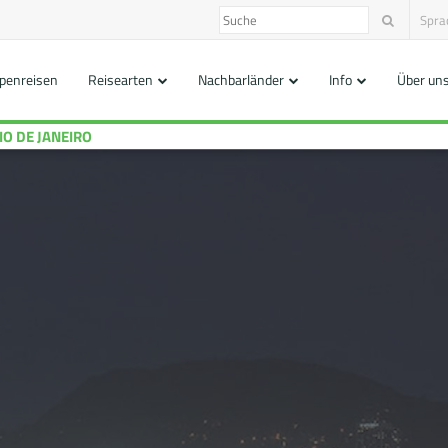
Spra
penreisen
Reisearten
Nachbarländer
Info
Über un
IO DE JANEIRO