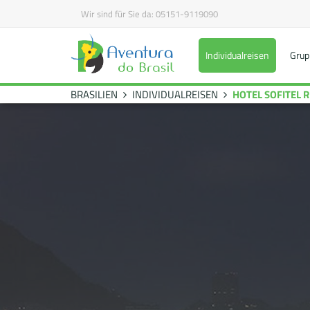
Wir sind für Sie da:
05151-9119090
Individualreisen
Grup
BRASILIEN
INDIVIDUALREISEN
HOTEL SOFITEL R