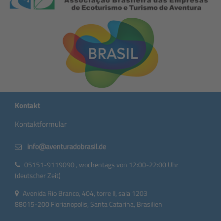
Kontakt
Kontaktformular
05151-9119090 , wochentags von 12:00-22:00 Uhr
(deutscher Zeit)
Avenida Rio Branco, 404, torre II, sala 1203
88015-200 Florianopolis, Santa Catarina, Brasilien