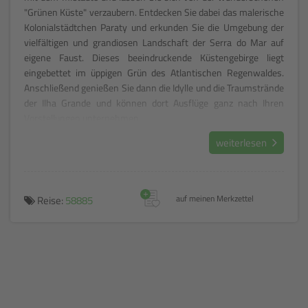
"Grünen Küste" verzaubern. Entdecken Sie dabei das malerische
Kolonialstädtchen Paraty und erkunden Sie die Umgebung der
vielfältigen und grandiosen Landschaft der Serra do Mar auf
eigene Faust. Dieses beeindruckende Küstengebirge liegt
eingebettet im üppigen Grün des Atlantischen Regenwaldes.
Anschließend genießen Sie dann die Idylle und die Traumstrände
der Ilha Grande und können dort Ausflüge ganz nach Ihren
Vorstellungen unternehmen.
weiterlesen
+
Reise:
58885
auf meinen Merkzettel