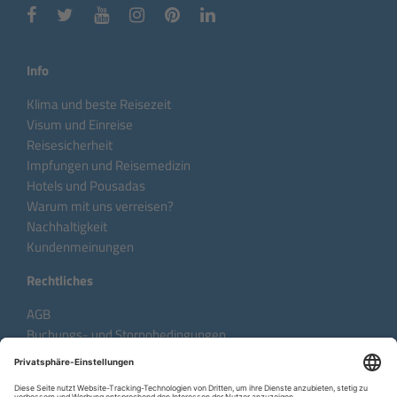
Info
Klima und beste Reisezeit
Visum und Einreise
Reisesicherheit
Impfungen und Reisemedizin
Hotels und Pousadas
Warum mit uns verreisen?
Nachhaltigkeit
Kundenmeinungen
Rechtliches
AGB
Buchungs- und Stornobedingungen
Datenschutzhinweise
Impressum