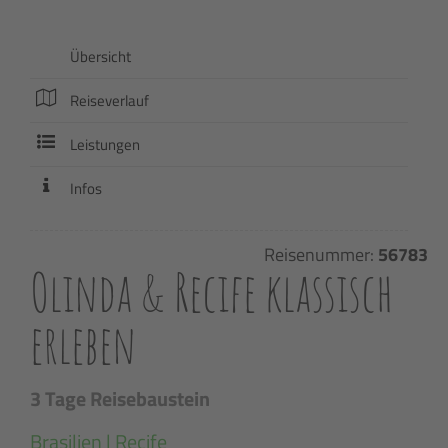
Übersicht
Reiseverlauf
Leistungen
Infos
Reisenummer:
56783
Olinda & Recife klassisch
erleben
3 Tage Reisebaustein
Brasilien | Recife