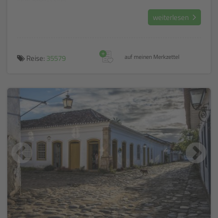
weiterlesen
+
Reise:
35579
auf meinen Merkzettel