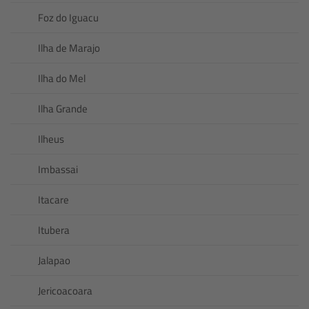
Foz do Iguacu
Ilha de Marajo
Ilha do Mel
Ilha Grande
Ilheus
Imbassai
Itacare
Itubera
Jalapao
Jericoacoara