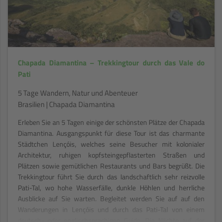
Chapada Diamantina – Trekkingtour durch das Vale do
Pati
5 Tage Wandern, Natur und Abenteuer
Brasilien | Chapada Diamantina
Erleben Sie an 5 Tagen einige der schönsten Plätze der Chapada
Diamantina. Ausgangspunkt für diese Tour ist das charmante
Städtchen Lençóis, welches seine Besucher mit kolonialer
Architektur, ruhigen kopfsteingepflasterten Straßen und
Plätzen sowie gemütlichen Restaurants und Bars begrüßt. Die
Trekkingtour führt Sie durch das landschaftlich sehr reizvolle
Pati-Tal, wo hohe Wasserfälle, dunkle Höhlen und herrliche
Ausblicke auf Sie warten. Begleitet werden Sie auf auf den
Wanderungen in Lençóis und durch das Pati-Tal von einem
deutsch- oder englischsprachigen Guide. Die Nächte auf der