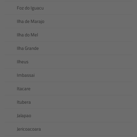
Foz do Iguacu
Ilha de Marajo
Ilha do Mel
Ilha Grande
Ilheus
Imbassai
Itacare
Itubera
Jalapao
Jericoacoara