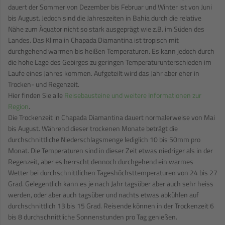
dauert der Sommer von Dezember bis Februar und Winter ist von Juni
bis August. Jedoch sind die Jahreszeiten in Bahia durch die relative
Nähe zum Äquator nicht so stark ausgeprägt wie z.B. im Süden des
Landes. Das Klima in Chapada Diamantina ist tropisch mit
durchgehend warmen bis heißen Temperaturen. Es kann jedoch durch
die hohe Lage des Gebirges zu geringen Temperaturunterschieden im
Laufe eines Jahres kommen. Aufgeteilt wird das Jahr aber eher in
Trocken- und Regenzeit.
Hier finden Sie alle
Reisebausteine und weitere Informationen zur
Region
.
Die Trockenzeit in Chapada Diamantina dauert normalerweise von Mai
bis August. Während dieser trockenen Monate beträgt die
durchschnittliche Niederschlagsmenge lediglich 10 bis 50mm pro
Monat. Die Temperaturen sind in dieser Zeit etwas niedriger als in der
Regenzeit, aber es herrscht dennoch durchgehend ein warmes
Wetter bei durchschnittlichen Tageshöchsttemperaturen von 24 bis 27
Grad. Gelegentlich kann es je nach Jahr tagsüber aber auch sehr heiss
werden, oder aber auch tagsüber und nachts etwas abkühlen auf
durchschnittlich 13 bis 15 Grad. Reisende können in der Trockenzeit 6
bis 8 durchschnittliche Sonnenstunden pro Tag genießen.