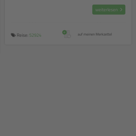
Trekkingtour verbringen Sie bei gastfreundlichen,
weiterlesen
einheimischen Familien.
+
Reise:
52924
auf meinen Merkzettel