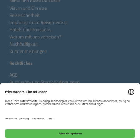
Klima und beste Reisezeit
Visum und Einreise
Reisesicherheit
Impfungen und Reisemedizin
Hotels und Pousadas
Warum mit uns verreisen?
Nachhaltigkeit
Kundenmeinungen
Rechtliches
AGB
Buchungs- und Stornobedingungen
Datenschutzhinweise
Impressum
Sprache:
DE
EN
FR
Copyright © 2026 Aventura do Brasil