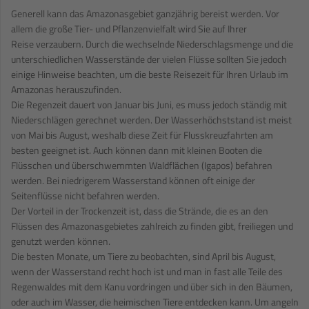
Generell kann das Amazonasgebiet ganzjährig bereist werden. Vor
allem die große Tier- und Pflanzenvielfalt wird Sie auf Ihrer
Reise verzaubern. Durch die wechselnde Niederschlagsmenge und die
unterschiedlichen Wasserstände der vielen Flüsse sollten Sie jedoch
einige Hinweise beachten, um die beste Reisezeit für Ihren Urlaub im
Amazonas herauszufinden.
Die Regenzeit dauert von Januar bis Juni, es muss jedoch ständig mit
Niederschlägen gerechnet werden. Der Wasserhöchststand ist meist
von Mai bis August, weshalb diese Zeit für Flusskreuzfahrten am
besten geeignet ist. Auch können dann mit kleinen Booten die
Flüsschen und überschwemmten Waldflächen (Igapos) befahren
werden. Bei niedrigerem Wasserstand können oft einige der
Seitenflüsse nicht befahren werden.
Der Vorteil in der Trockenzeit ist, dass die Strände, die es an den
Flüssen des Amazonasgebietes zahlreich zu finden gibt, freiliegen und
genutzt werden können.
Die besten Monate, um Tiere zu beobachten, sind April bis August,
wenn der Wasserstand recht hoch ist und man in fast alle Teile des
Regenwaldes mit dem Kanu vordringen und über sich in den Bäumen,
oder auch im Wasser, die heimischen Tiere entdecken kann. Um angeln