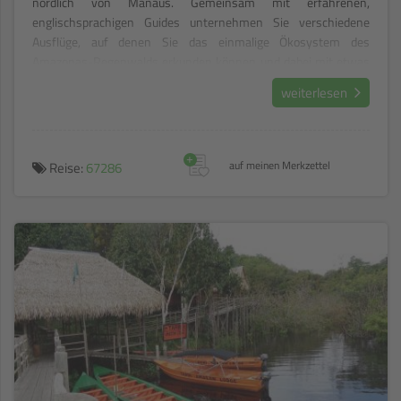
nördlich von Manaus. Gemeinsam mit erfahrenen,
englischsprachigen Guides unternehmen Sie verschiedene
Ausflüge, auf denen Sie das einmalige Ökosystem des
Amazonas-Regenwalds erkunden können und dabei mit etwas
Glück auch einige Tiere wie Aras, Tukane, Delfine oder Affen
weiterlesen
beobachten und fotografieren können.
+
Reise:
67286
auf meinen Merkzettel