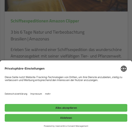
Schiffsexpeditionen Amazon Clipper
3 bis 6 Tage Natur und Tierbeobachtung
Brasilien | Amazonas
Erleben Sie während einer Schiffsexpedition das wunderschöne
Amazonasgebiet mit seiner vielfältigen Tier- und Pflanzenwelt.
Bei drei unterschiedlichen Programmen erkunden Sie entweder
den Rio Negro, den Rio Solimões oder beide Flüsse gemeinsam,
wobei Sie auf jeder Reise den „Meeting of the Waters“ und
somit die Entstehung des Rio Amazonas sehen werden. Auf
weiteren Ausflügen erkunden Sie gemeinsam mit Ihrem
englischsprechenden Guide per Motorkanu oder per Wanderung
den Amazonas-Regenwald und können zwischen den
Aktivitäten an Deck entspannen und die beeindruckende
Landschaft an sich vorbeiziehen lassen.
weiterlesen