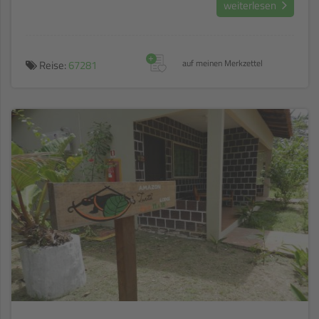
weiterlesen
+
Reise:
67281
auf meinen Merkzettel