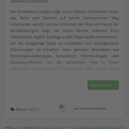
Brasilien | Amazonas
Die Anavilhanas Jungle Lodge ist ein kleines charmantes Hotel,
das Natur und Komfort auf einem harmonischen Weg
miteinander vereint und die Schönheit der Flora und Fauna der
Amazonasregion zeigt. Die Gäste können während Ihres
Aufenthaltes täglich Ausflüge in den Regenwald unternehmen,
um die einzigartige Natur zu entdecken und unvergessliche
Erinnerungen zu schaffen. Dazu gehören Aktivitäten wie
Dschungelwanderungen, Kanutouren, Piranha-Angeln oder
Bootsexpeditionen, um die zahlreichen Tiere in ihrem
natürlichen Lebensraum zu beobachten. Mit etwas Glück
können die Besucher Faultiere, rosa Flussdelfine, Tapire, Affen,
Kaimane und verschiedene Vogelarten entdecken. Es erwartet
weiterlesen
die Gäste der tropische Regenwald mit all seiner Faszination
und der Komfort einer Lodge mit internationalen Standards.
+
Reise:
56852
auf meinen Merkzettel