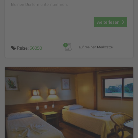
kleinen Dörfern unternommen.
weiterlesen
+
Reise:
56858
auf meinen Merkzettel