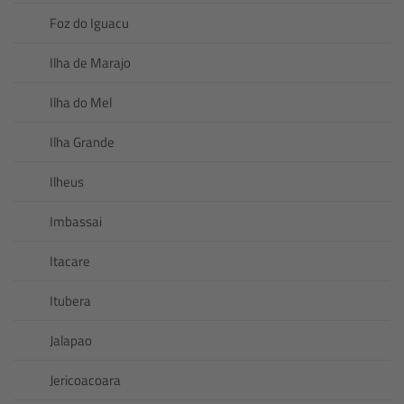
Foz do Iguacu
Ilha de Marajo
Ilha do Mel
Ilha Grande
Ilheus
Imbassai
Itacare
Itubera
Jalapao
Jericoacoara