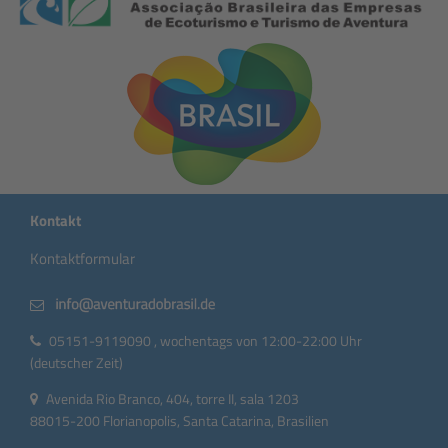
Kontakt
Kontaktformular
05151-9119090 , wochentags von 12:00-22:00 Uhr
(deutscher Zeit)
Avenida Rio Branco, 404, torre II, sala 1203
88015-200 Florianopolis, Santa Catarina, Brasilien