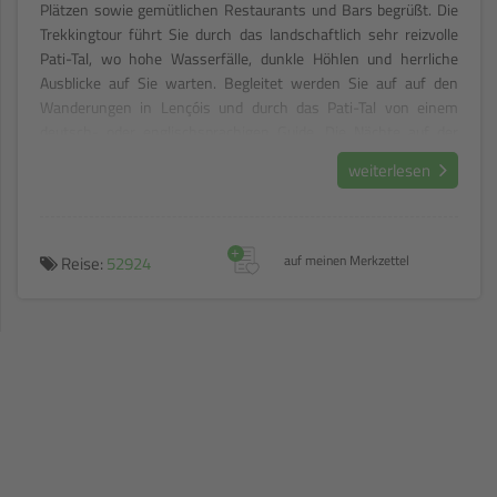
Plätzen sowie gemütlichen Restaurants und Bars begrüßt. Die
Trekkingtour führt Sie durch das landschaftlich sehr reizvolle
Pati-Tal, wo hohe Wasserfälle, dunkle Höhlen und herrliche
Ausblicke auf Sie warten. Begleitet werden Sie auf auf den
Wanderungen in Lençóis und durch das Pati-Tal von einem
deutsch- oder englischsprachigen Guide. Die Nächte auf der
Trekkingtour verbringen Sie bei gastfreundlichen,
weiterlesen
einheimischen Familien.
+
Reise:
52924
auf meinen Merkzettel