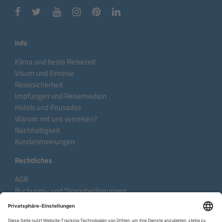
Info
Klima und beste Reisezeit
Visum und Einreise
Reisesicherheit
Impfungen und Reisemedizin
Hotels und Pousadas
Warum mit uns verreisen?
Nachhaltigkeit
Kundenmeinungen
Rechtliches
AGB
Buchungs- und Stornobedingungen
Datenschutzhinweise
Impressum