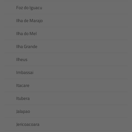
Foz do Iguacu
Ilha de Marajo
Ilha do Mel
Ilha Grande
Ilheus
Imbassai
Itacare
Itubera
Jalapao
Jericoacoara