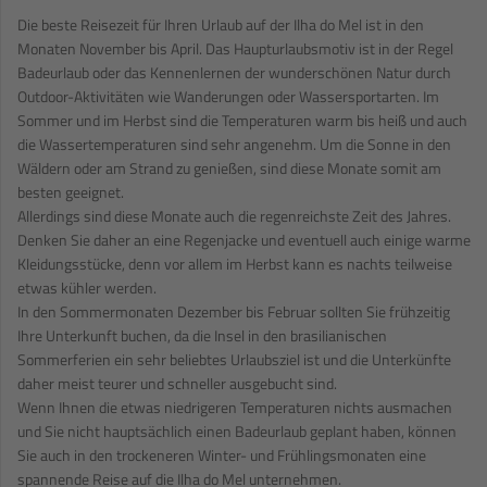
Die beste Reisezeit für Ihren Urlaub auf der Ilha do Mel ist in den
Monaten November bis April. Das Haupturlaubsmotiv ist in der Regel
Badeurlaub oder das Kennenlernen der wunderschönen Natur durch
Outdoor-Aktivitäten wie Wanderungen oder Wassersportarten. Im
Sommer und im Herbst sind die Temperaturen warm bis heiß und auch
die Wassertemperaturen sind sehr angenehm. Um die Sonne in den
Wäldern oder am Strand zu genießen, sind diese Monate somit am
besten geeignet.
Allerdings sind diese Monate auch die regenreichste Zeit des Jahres.
Denken Sie daher an eine Regenjacke und eventuell auch einige warme
Kleidungsstücke, denn vor allem im Herbst kann es nachts teilweise
etwas kühler werden.
In den Sommermonaten Dezember bis Februar sollten Sie frühzeitig
Ihre Unterkunft buchen, da die Insel in den brasilianischen
Sommerferien ein sehr beliebtes Urlaubsziel ist und die Unterkünfte
daher meist teurer und schneller ausgebucht sind.
Wenn Ihnen die etwas niedrigeren Temperaturen nichts ausmachen
und Sie nicht hauptsächlich einen Badeurlaub geplant haben, können
Sie auch in den trockeneren Winter- und Frühlingsmonaten eine
spannende Reise auf die Ilha do Mel unternehmen.