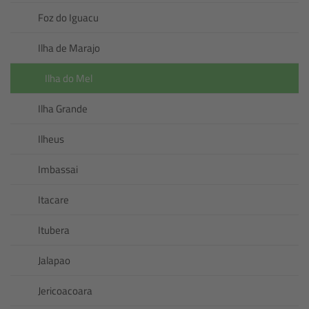
Foz do Iguacu
Ilha de Marajo
Ilha do Mel
Ilha Grande
Ilheus
Imbassai
Itacare
Itubera
Jalapao
Jericoacoara